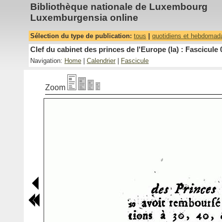
Bibliothèque nationale de Luxembourg
Luxemburgensia online
Sélection du type de publication:
tous
|
quotidiens et hebdomad
Clef du cabinet des princes de l'Europe (la) : Fascicule 
Navigation:
Home
|
Calendrier
|
Fascicule
Zoom