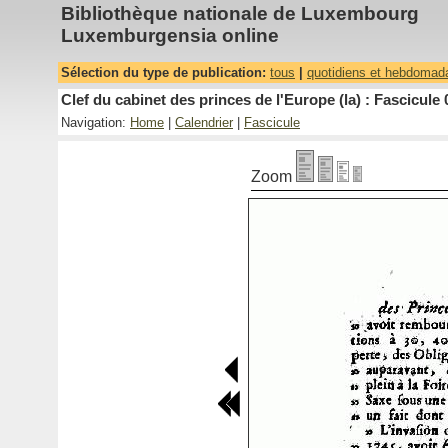
Bibliothèque nationale de Luxembourg
Luxemburgensia online
Sélection du type de publication:
tous
|
quotidiens et hebdomad
Clef du cabinet des princes de l'Europe (la) : Fascicule 
Navigation:
Home
|
Calendrier
|
Fascicule
Zoom