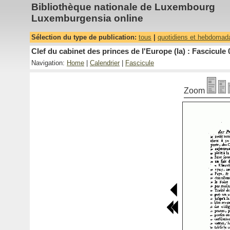
Bibliothèque nationale de Luxembourg
Luxemburgensia online
Sélection du type de publication:
tous
|
quotidiens et hebdomad
Clef du cabinet des princes de l'Europe (la) : Fascicule 
Navigation:
Home
|
Calendrier
|
Fascicule
Zoom