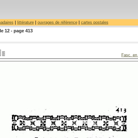
madaires
|
littérature
|
ouvrages de référence
|
cartes postales
le 12 - page 413
Fasc. en