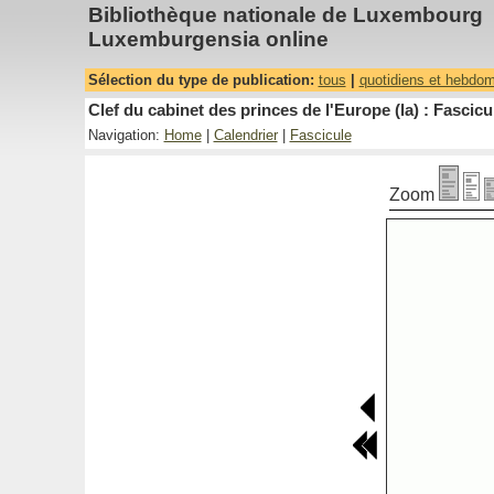
Bibliothèque nationale de Luxembourg
Luxemburgensia online
Sélection du type de publication:
tous
|
quotidiens et hebdo
Clef du cabinet des princes de l'Europe (la) : Fascicu
Navigation:
Home
|
Calendrier
|
Fascicule
Zoom