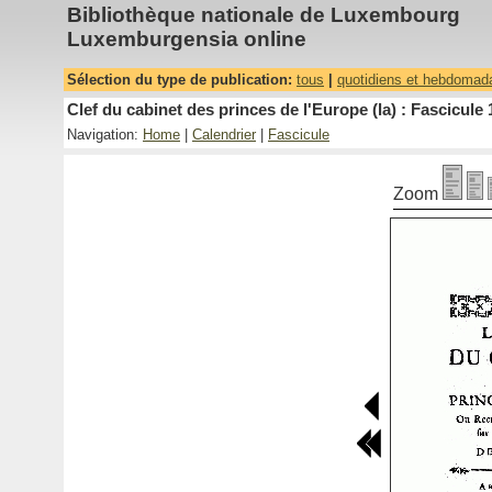
Bibliothèque nationale de Luxembourg
Luxemburgensia online
Sélection du type de publication:
tous
|
quotidiens et hebdomad
Clef du cabinet des princes de l'Europe (la) : Fascicule 
Navigation:
Home
|
Calendrier
|
Fascicule
Zoom