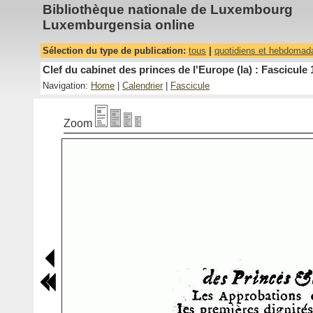
Bibliothèque nationale de Luxembourg
Luxemburgensia online
Sélection du type de publication:
tous
|
quotidiens et hebdomad
Clef du cabinet des princes de l'Europe (la) : Fascicule 
Navigation:
Home
|
Calendrier
|
Fascicule
Zoom