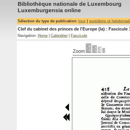
Bibliothèque nationale de Luxembourg
Luxemburgensia online
Sélection du type de publication:
tous
|
quotidiens et hebdomad
Clef du cabinet des princes de l'Europe (la) : Fascicule 
Navigation:
Home
|
Calendrier
|
Fascicule
Zoom