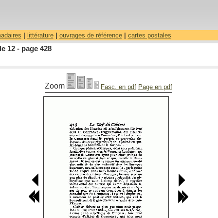
madaires
|
littérature
|
ouvrages de référence
|
cartes postales
le 12 - page 428
Zoom
Fasc. en pdf
Page en pdf