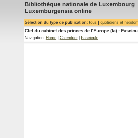
Bibliothèque nationale de Luxembourg
Luxemburgensia online
Sélection du type de publication:
tous
|
quotidiens et hebdo
Clef du cabinet des princes de l'Europe (la) : Fascicu
Navigation:
Home
|
Calendrier
|
Fascicule