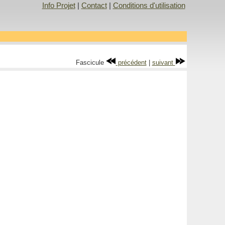
Info Projet
|
Contact
|
Conditions d'utilisation
Fascicule
précédent
|
suivant