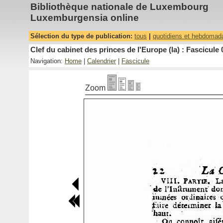
Bibliothèque nationale de Luxembourg
Luxemburgensia online
Sélection du type de publication:
tous
|
quotidiens et hebdomad
Clef du cabinet des princes de l'Europe (la) : Fascicule 
Navigation:
Home
|
Calendrier
|
Fascicule
Zoom