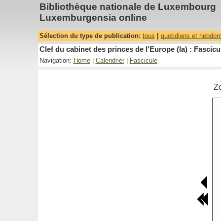
Bibliothèque nationale de Luxembourg
Luxemburgensia online
Sélection du type de publication:
tous
|
quotidiens et hebdo
Clef du cabinet des princes de l'Europe (la) : Fascicu
Navigation:
Home
|
Calendrier
|
Fascicule
Z