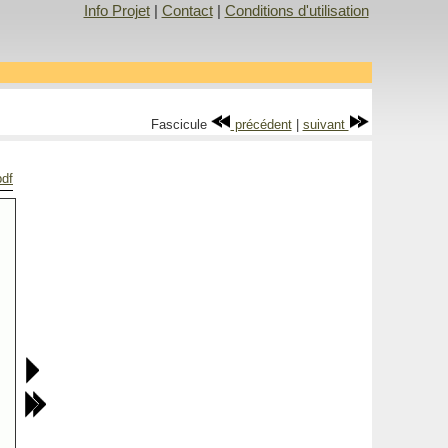
Info Projet
|
Contact
|
Conditions d'utilisation
Fascicule
précédent
|
suivant
pdf