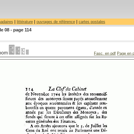
madaires
|
littérature
|
ouvrages de référence
|
cartes postales
le 08 - page 114
oom
Fasc. en pdf
Page en 