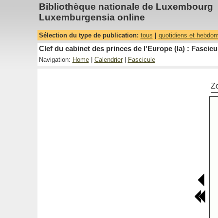
Bibliothèque nationale de Luxembourg
Luxemburgensia online
Sélection du type de publication:
tous
|
quotidiens et hebdo
Clef du cabinet des princes de l'Europe (la) : Fascicu
Navigation:
Home
|
Calendrier
|
Fascicule
Z