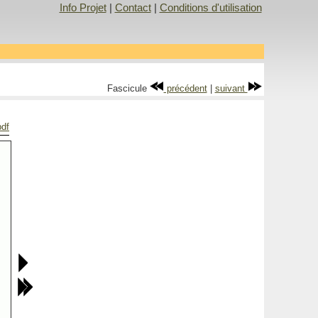
Info Projet
|
Contact
|
Conditions d'utilisation
Fascicule
précédent
|
suivant
pdf