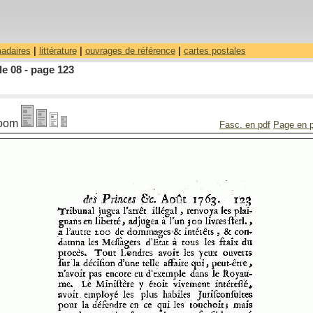
madaires
|
littérature
|
ouvrages de référence
|
cartes postales
le 08 - page 123
oom
Fasc. en pdf
Page en 