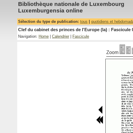
Bibliothèque nationale de Luxembourg
Luxemburgensia online
Sélection du type de publication:
tous
|
quotidiens et hebdomad
Clef du cabinet des princes de l'Europe (la) : Fascicule 
Navigation:
Home
|
Calendrier
|
Fascicule
Zoom