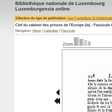
Bibliothèque nationale de Luxembourg
Luxemburgensia online
Sélection du type de publication:
tous
|
quotidiens et hebdomad
Clef du cabinet des princes de l'Europe (la) : Fascicule 
Navigation:
Home
|
Calendrier
|
Fascicule
Zoom