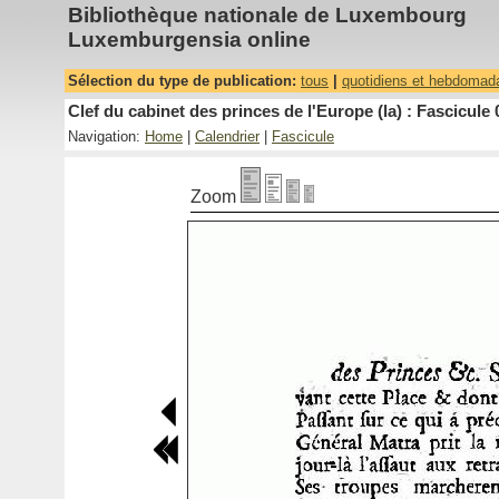
Bibliothèque nationale de Luxembourg
Luxemburgensia online
Sélection du type de publication:
tous
|
quotidiens et hebdomad
Clef du cabinet des princes de l'Europe (la) : Fascicule 
Navigation:
Home
|
Calendrier
|
Fascicule
Zoom