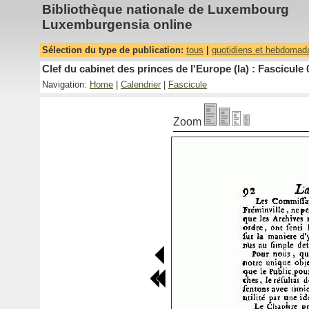
Bibliothèque nationale de Luxembourg
Luxemburgensia online
Sélection du type de publication:
tous
|
quotidiens et hebdomad
Clef du cabinet des princes de l'Europe (la) : Fascicule 
Navigation:
Home
|
Calendrier
|
Fascicule
Zoom