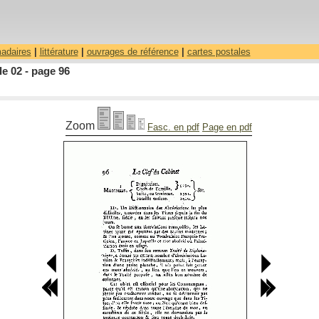
madaires
|
littérature
|
ouvrages de référence
|
cartes postales
le 02 - page 96
Zoom
Fasc. en pdf
Page en pdf