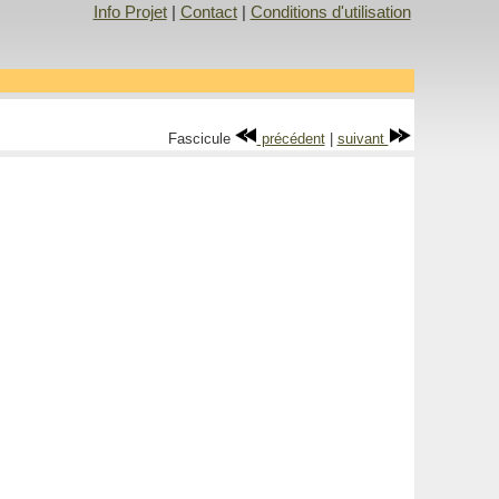
Info Projet
|
Contact
|
Conditions d'utilisation
Fascicule
précédent
|
suivant