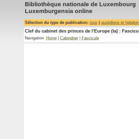
Bibliothèque nationale de Luxembourg
Luxemburgensia online
Sélection du type de publication:
tous
|
quotidiens et hebdo
Clef du cabinet des princes de l'Europe (la) : Fascicu
Navigation:
Home
|
Calendrier
|
Fascicule