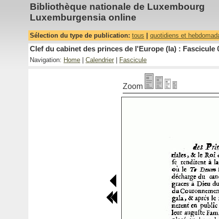
Bibliothèque nationale de Luxembourg
Luxemburgensia online
Sélection du type de publication:
tous
|
quotidiens et hebdomad
Clef du cabinet des princes de l'Europe (la) : Fascicule 
Navigation:
Home
|
Calendrier
|
Fascicule
Zoom