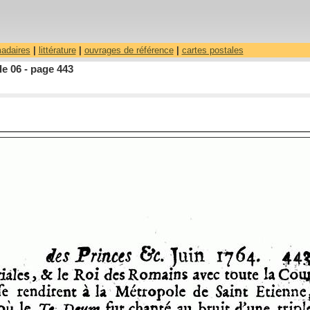
madaires
|
littérature
|
ouvrages de référence
|
cartes postales
le 06 - page 443