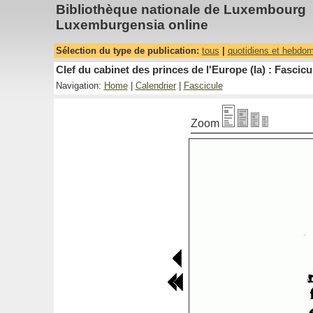
Bibliothèque nationale de Luxembourg
Luxemburgensia online
Sélection du type de publication:
tous
|
quotidiens et hebdo
Clef du cabinet des princes de l'Europe (la) : Fascicu
Navigation:
Home
|
Calendrier
|
Fascicule
Zoom