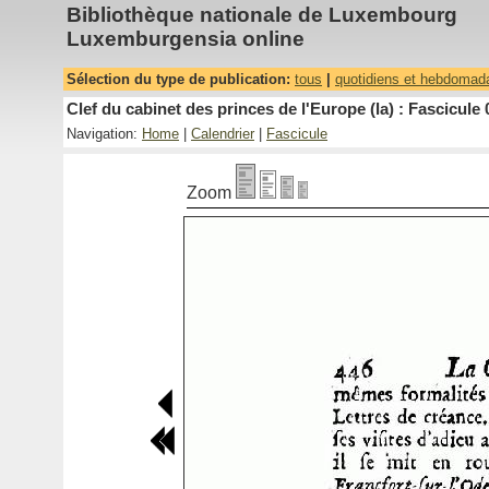
Bibliothèque nationale de Luxembourg
Luxemburgensia online
Sélection du type de publication:
tous
|
quotidiens et hebdomad
Clef du cabinet des princes de l'Europe (la) : Fascicule 
Navigation:
Home
|
Calendrier
|
Fascicule
Zoom