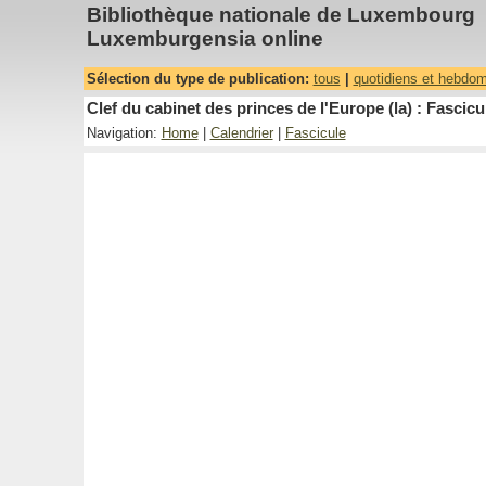
Bibliothèque nationale de Luxembourg
Luxemburgensia online
Sélection du type de publication:
tous
|
quotidiens et hebdo
Clef du cabinet des princes de l'Europe (la) : Fascicu
Navigation:
Home
|
Calendrier
|
Fascicule