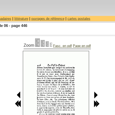
madaires
|
littérature
|
ouvrages de référence
|
cartes postales
le 06 - page 446
Zoom
Fasc. en pdf
Page en pdf