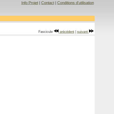
Info Projet
|
Contact
|
Conditions d'utilisation
Fascicule
précédent
|
suivant