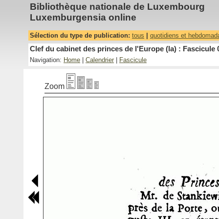
Bibliothèque nationale de Luxembourg
Luxemburgensia online
Sélection du type de publication:
tous
|
quotidiens et hebdomad
Clef du cabinet des princes de l'Europe (la) : Fascicule 
Navigation:
Home
|
Calendrier
|
Fascicule
Zoom