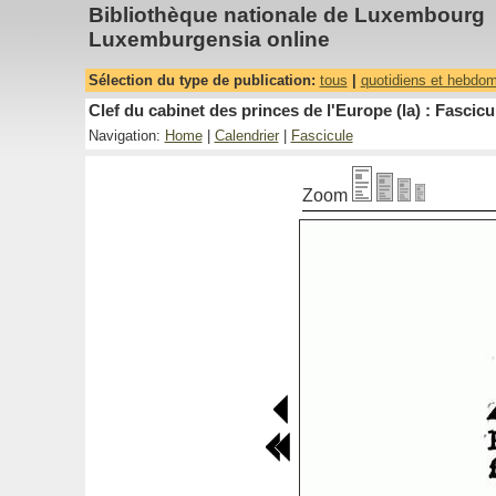
Bibliothèque nationale de Luxembourg
Luxemburgensia online
Sélection du type de publication:
tous
|
quotidiens et hebdo
Clef du cabinet des princes de l'Europe (la) : Fascicu
Navigation:
Home
|
Calendrier
|
Fascicule
Zoom