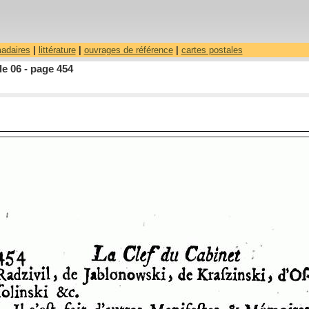
madaires
|
littérature
|
ouvrages de référence
|
cartes postales
le 06 - page 454