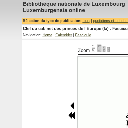
Bibliothèque nationale de Luxembourg
Luxemburgensia online
Sélection du type de publication:
tous
|
quotidiens et hebdo
Clef du cabinet des princes de l'Europe (la) : Fascicu
Navigation:
Home
|
Calendrier
|
Fascicule
Zoom