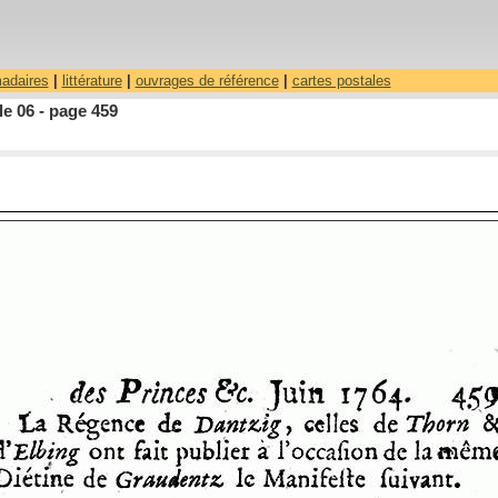
madaires
|
littérature
|
ouvrages de référence
|
cartes postales
le 06 - page 459