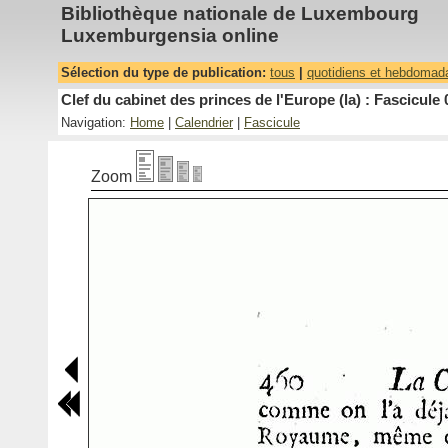
Bibliothèque nationale de Luxembourg
Luxemburgensia online
Sélection du type de publication:
tous
|
quotidiens et hebdomad
Clef du cabinet des princes de l'Europe (la) : Fascicule 
Navigation:
Home
|
Calendrier
|
Fascicule
Zoom