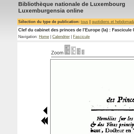
Bibliothèque nationale de Luxembourg
Luxemburgensia online
Sélection du type de publication:
tous
|
quotidiens et hebdomad
Clef du cabinet des princes de l'Europe (la) : Fascicule 
Navigation:
Home
|
Calendrier
|
Fascicule
Zoom