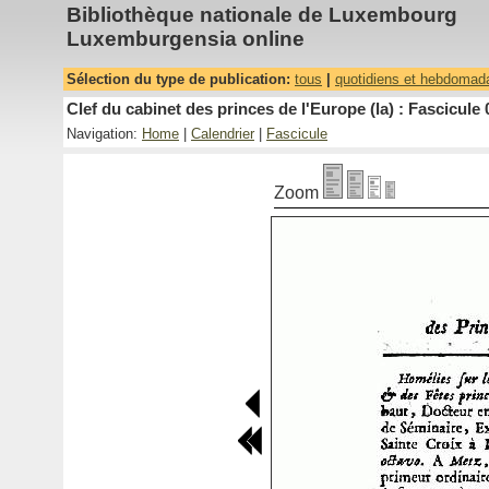
Bibliothèque nationale de Luxembourg
Luxemburgensia online
Sélection du type de publication:
tous
|
quotidiens et hebdomad
Clef du cabinet des princes de l'Europe (la) : Fascicule 
Navigation:
Home
|
Calendrier
|
Fascicule
Zoom