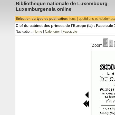
Bibliothèque nationale de Luxembourg
Luxemburgensia online
Sélection du type de publication:
tous
|
quotidiens et hebdomad
Clef du cabinet des princes de l'Europe (la) : Fascicule 
Navigation:
Home
|
Calendrier
|
Fascicule
Zoom