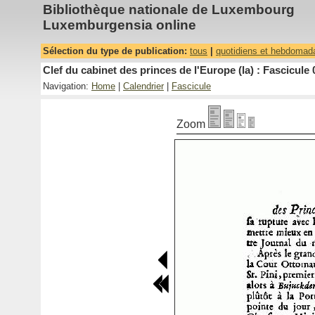
Bibliothèque nationale de Luxembourg
Luxemburgensia online
Sélection du type de publication:
tous
|
quotidiens et hebdomad
Clef du cabinet des princes de l'Europe (la) : Fascicule 
Navigation:
Home
|
Calendrier
|
Fascicule
Zoom