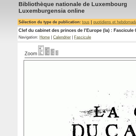
Bibliothèque nationale de Luxembourg
Luxemburgensia online
Sélection du type de publication:
tous
|
quotidiens et hebdomad
Clef du cabinet des princes de l'Europe (la) : Fascicule 
Navigation:
Home
|
Calendrier
|
Fascicule
Zoom