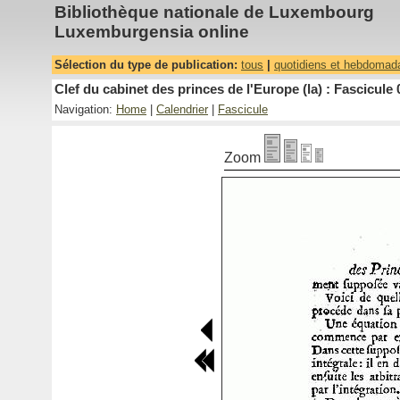
Bibliothèque nationale de Luxembourg
Luxemburgensia online
Sélection du type de publication:
tous
|
quotidiens et hebdomad
Clef du cabinet des princes de l'Europe (la) : Fascicule 
Navigation:
Home
|
Calendrier
|
Fascicule
Zoom