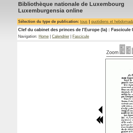
Bibliothèque nationale de Luxembourg
Luxemburgensia online
Sélection du type de publication:
tous
|
quotidiens et hebdomad
Clef du cabinet des princes de l'Europe (la) : Fascicule 
Navigation:
Home
|
Calendrier
|
Fascicule
Zoom