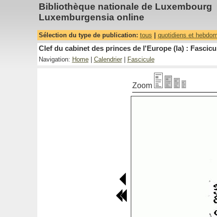
Bibliothèque nationale de Luxembourg
Luxemburgensia online
Sélection du type de publication:
tous
|
quotidiens et hebdo
Clef du cabinet des princes de l'Europe (la) : Fascicu
Navigation:
Home
|
Calendrier
|
Fascicule
Zoom