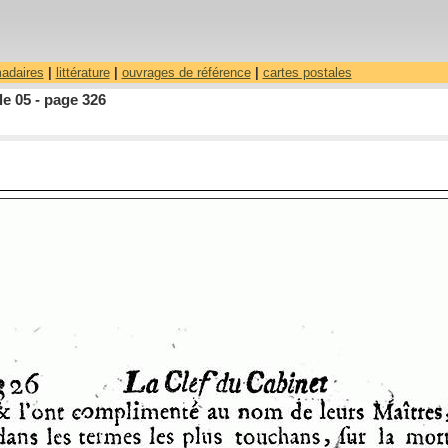
madaires
|
littérature
|
ouvrages de référence
|
cartes postales
le 05 - page 326