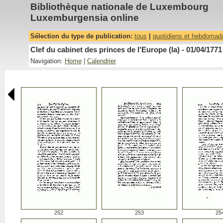
Bibliothèque nationale de Luxembourg
Luxemburgensia online
Sélection du type de publication:
tous
|
quotidiens et hebdomad
Clef du cabinet des princes de l'Europe (la) - 01/04/1771
Navigation:
Home
|
Calendrier
252
253
25