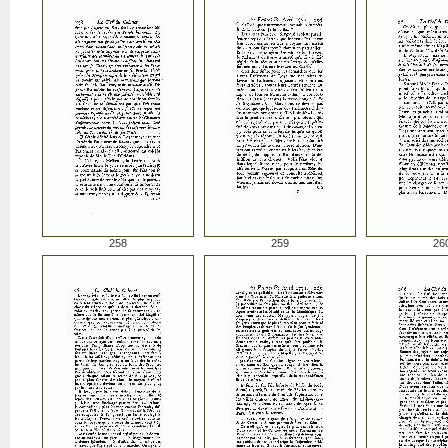
258
259
26