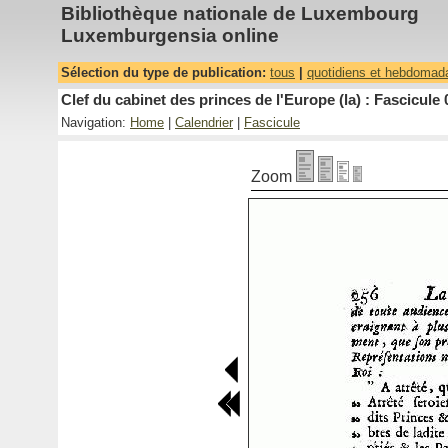
Bibliothèque nationale de Luxembourg
Luxemburgensia online
Sélection du type de publication:
tous
|
quotidiens et hebdomad
Clef du cabinet des princes de l'Europe (la) : Fascicule 
Navigation:
Home
|
Calendrier
|
Fascicule
Zoom