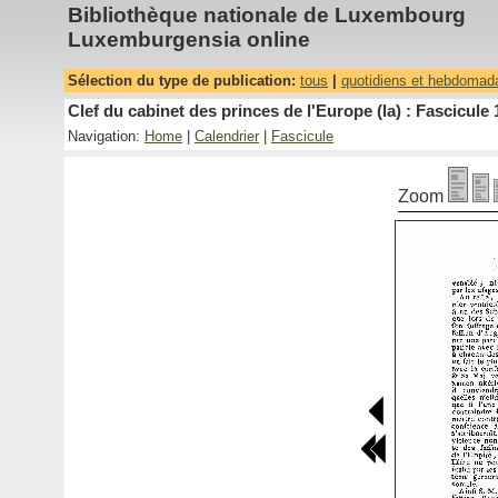
Bibliothèque nationale de Luxembourg
Luxemburgensia online
Sélection du type de publication:
tous
|
quotidiens et hebdomad
Clef du cabinet des princes de l'Europe (la) : Fascicule 
Navigation:
Home
|
Calendrier
|
Fascicule
Zoom