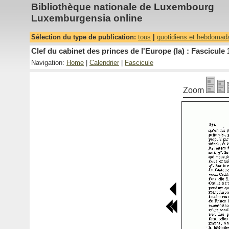
Bibliothèque nationale de Luxembourg
Luxemburgensia online
Sélection du type de publication:
tous
|
quotidiens et hebdomad
Clef du cabinet des princes de l'Europe (la) : Fascicule 
Navigation:
Home
|
Calendrier
|
Fascicule
Zoom