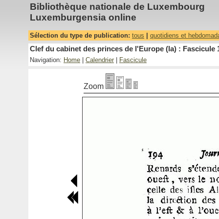
Bibliothèque nationale de Luxembourg
Luxemburgensia online
Sélection du type de publication:
tous
|
quotidiens et hebdomad
Clef du cabinet des princes de l'Europe (la) : Fascicule 
Navigation:
Home
|
Calendrier
|
Fascicule
Zoom