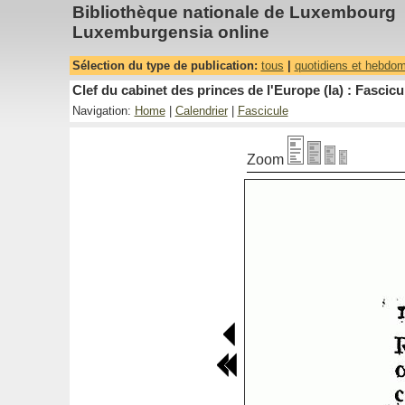
Bibliothèque nationale de Luxembourg
Luxemburgensia online
Sélection du type de publication:
tous
|
quotidiens et hebdo
Clef du cabinet des princes de l'Europe (la) : Fascicu
Navigation:
Home
|
Calendrier
|
Fascicule
Zoom