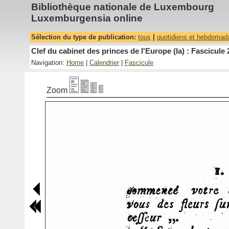
Bibliothèque nationale de Luxembourg
Luxemburgensia online
Sélection du type de publication:
tous
|
quotidiens et hebdomad
Clef du cabinet des princes de l'Europe (la) : Fascicule 
Navigation:
Home
|
Calendrier
|
Fascicule
Zoom