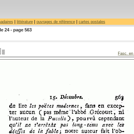
madaires
|
littérature
|
ouvrages de référence
|
cartes postales
le 24 - page 563
Fasc. en