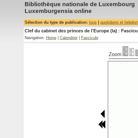
Bibliothèque nationale de Luxembourg
Luxemburgensia online
Sélection du type de publication:
tous
|
quotidiens et hebdo
Clef du cabinet des princes de l'Europe (la) : Fascicu
Navigation:
Home
|
Calendrier
|
Fascicule
Zoom