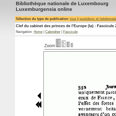
Bibliothèque nationale de Luxembourg
Luxemburgensia online
Sélection du type de publication:
tous
|
quotidiens et hebdomad
Clef du cabinet des princes de l'Europe (la) : Fascicule 
Navigation:
Home
|
Calendrier
|
Fascicule
Zoom