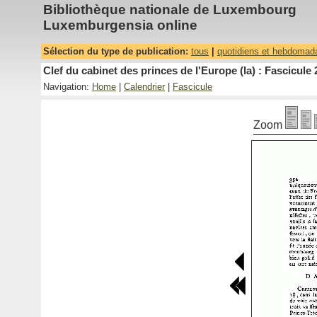
Bibliothèque nationale de Luxembourg
Luxemburgensia online
Sélection du type de publication:
tous
|
quotidiens et hebdomad
Clef du cabinet des princes de l'Europe (la) : Fascicule 
Navigation:
Home
|
Calendrier
|
Fascicule
Zoom