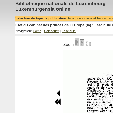
Bibliothèque nationale de Luxembourg
Luxemburgensia online
Sélection du type de publication:
tous
|
quotidiens et hebdomad
Clef du cabinet des princes de l'Europe (la) : Fascicule 
Navigation:
Home
|
Calendrier
|
Fascicule
Zoom