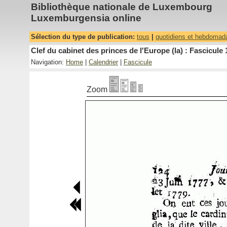
Bibliothèque nationale de Luxembourg
Luxemburgensia online
Sélection du type de publication:
tous
|
quotidiens et hebdomad
Clef du cabinet des princes de l'Europe (la) : Fascicule 
Navigation:
Home
|
Calendrier
|
Fascicule
Zoom