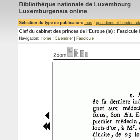
Bibliothèque nationale de Luxembourg
Luxemburgensia online
Sélection du type de publication:
tous
|
quotidiens et hebdomad
Clef du cabinet des princes de l'Europe (la) : Fascicule 
Navigation:
Home
|
Calendrier
|
Fascicule
Zoom