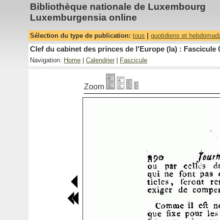
Bibliothèque nationale de Luxembourg
Luxemburgensia online
Sélection du type de publication:
tous
|
quotidiens et hebdomad
Clef du cabinet des princes de l'Europe (la) : Fascicule 
Navigation:
Home
|
Calendrier
|
Fascicule
Zoom