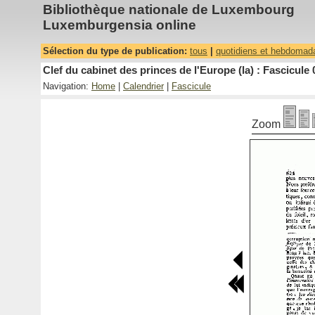
Bibliothèque nationale de Luxembourg
Luxemburgensia online
Sélection du type de publication:
tous
|
quotidiens et hebdomad
Clef du cabinet des princes de l'Europe (la) : Fascicule 
Navigation:
Home
|
Calendrier
|
Fascicule
Zoom