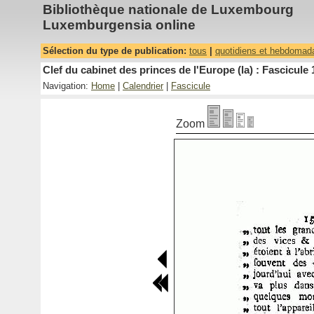
Bibliothèque nationale de Luxembourg
Luxemburgensia online
Sélection du type de publication:
tous
|
quotidiens et hebdomad
Clef du cabinet des princes de l'Europe (la) : Fascicule 
Navigation:
Home
|
Calendrier
|
Fascicule
Zoom