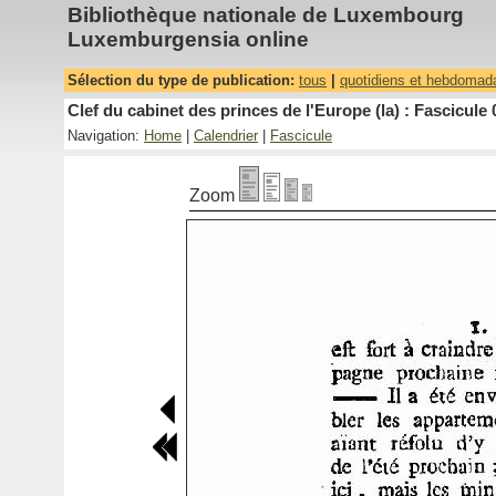
Bibliothèque nationale de Luxembourg
Luxemburgensia online
Sélection du type de publication:
tous
|
quotidiens et hebdomad
Clef du cabinet des princes de l'Europe (la) : Fascicule 
Navigation:
Home
|
Calendrier
|
Fascicule
Zoom