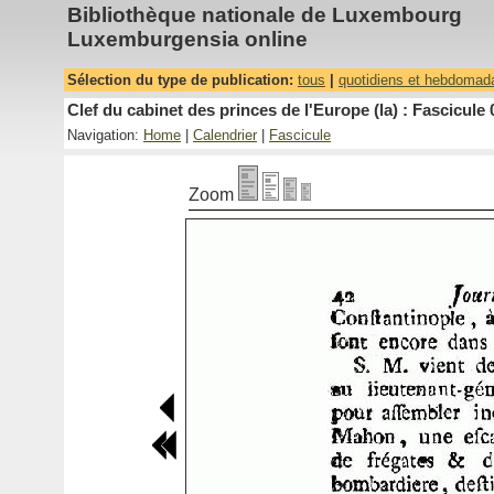
Bibliothèque nationale de Luxembourg
Luxemburgensia online
Sélection du type de publication:
tous
|
quotidiens et hebdomad
Clef du cabinet des princes de l'Europe (la) : Fascicule 
Navigation:
Home
|
Calendrier
|
Fascicule
Zoom